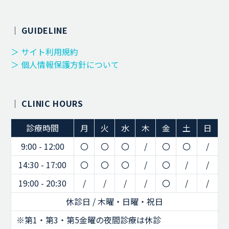
｜ GUIDELINE
＞ サイト利用規約
＞ 個人情報保護方針について
｜ CLINIC HOURS
診療時間
月
火
水
木
金
土
日
9:00 - 12:00
〇
〇
〇
/
〇
〇
/
14:30 - 17:00
〇
〇
〇
/
〇
/
/
19:00 - 20:30
/
/
/
/
〇
/
/
休診日 / 木曜・日曜・祝日
※第1・第3・第5金曜の夜間診療は休診