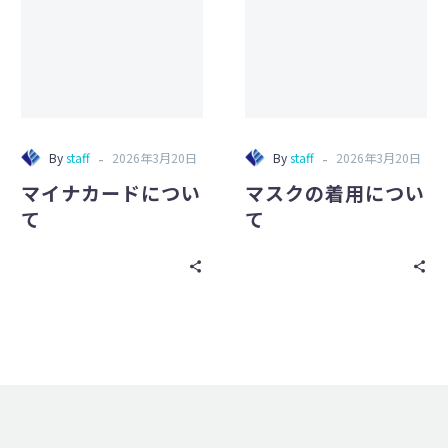
カ
の
ー
着
ド
用
に
に
つ
つ
い
い
-
-
By
staff
2026年3月20日
By
staff
2026年3月20日
て
て
マイナカードについ
マスクの着用につい
て
て